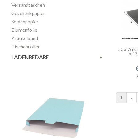
Versandtaschen
Geschenkpapier
Seidenpapier
Blumenfolie
Kräuselband
Tischabroller
50 x Versa
x 42
LADENBEDARF
1
2