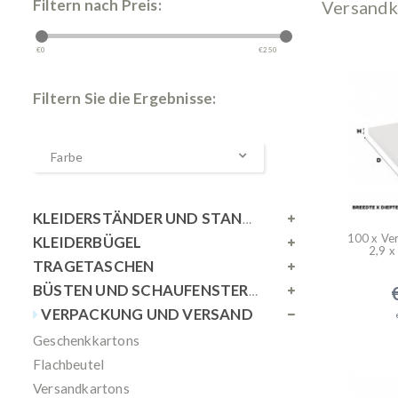
Filtern nach Preis:
Versandk
€
0
€
250
Filtern Sie die Ergebnisse:
Farbe
KLEIDERSTÄNDER UND STANDSPIEGEL
100 x Ve
KLEIDERBÜGEL
2,9 x
TRAGETASCHEN
BÜSTEN UND SCHAUFENSTERPUPPEN
VERPACKUNG UND VERSAND
Geschenkkartons
Flachbeutel
Versandkartons