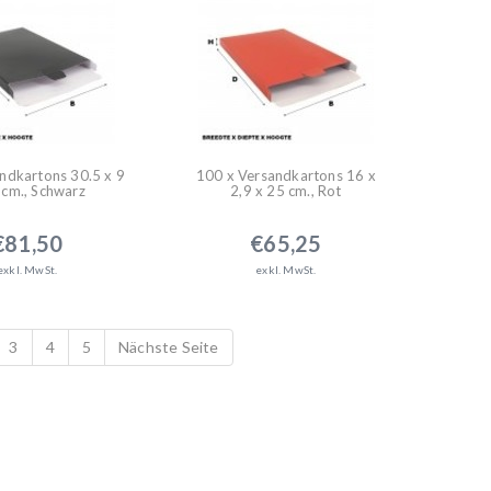
ndkartons 30.5 x 9
100 x Versandkartons 16 x
 cm., Schwarz
2,9 x 25 cm., Rot
€81,50
€65,25
exkl. MwSt.
exkl. MwSt.
3
4
5
Nächste Seite