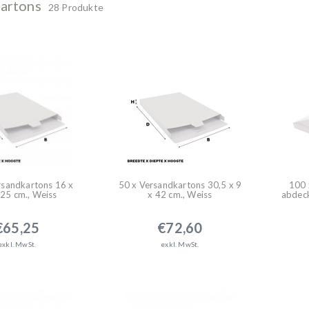
artons
28 Produkte
rsandkartons 16 x
50 x Versandkartons 30,5 x 9
100 
 25 cm., Weiss
x 42 cm., Weiss
abdeck
€65,25
€72,60
exkl. MwSt.
exkl. MwSt.