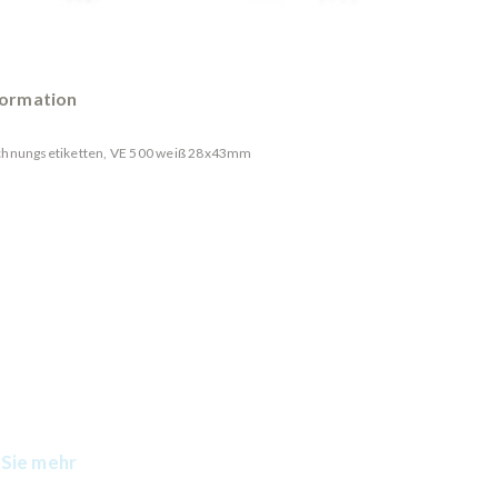
formation
ichnungsetiketten, VE 500 weiß 28x43mm
Sie mehr