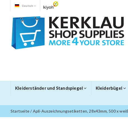
Deutsch
Kleiderständer und Standspiegel
Kleiderbügel
Startseite
/
Apli-Auszeichnungsetiketten, 28x43mm, 500 x wei