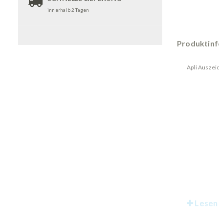
innerhalb 2 Tagen
Produktin
Apli Ausze
Lesen 