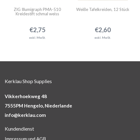
ZIG Illumigraph PMA-510
Weiße Tafelkreiden, 12 Stück
Kreidestift schmal weiss
€2,75
€2,60
exkl. MwSt.
exkl. MwSt.
Kerklau Shop Supplies
Vikkerhoekweg 48
7555PM Hengelo, Niederlande
info@kerklau.com
Kundendienst
Impressum und AGB