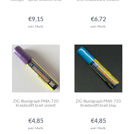
€9,15
€6,72
exkl. MwSt.
exkl. MwSt.
ZIG Illumigraph PMA-720
ZIG Illumigraph PMA-720
Kreidestift breit violett
Kreidestift breit blau
€4,85
€4,85
exkl. MwSt.
exkl. MwSt.