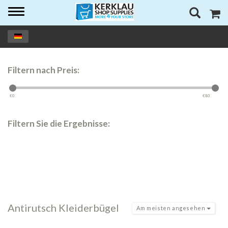
Toggle
navigation
Filtern nach Preis:
€
0
€
80
Filtern Sie die Ergebnisse:
Antirutsch Kleiderbügel
Am meisten angesehen