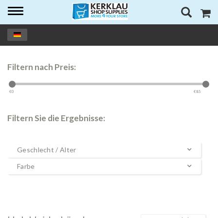
Toggle
navigation
Filtern nach Preis:
€
0
€
85
Filtern Sie die Ergebnisse:
Geschlecht / Alter
Farbe