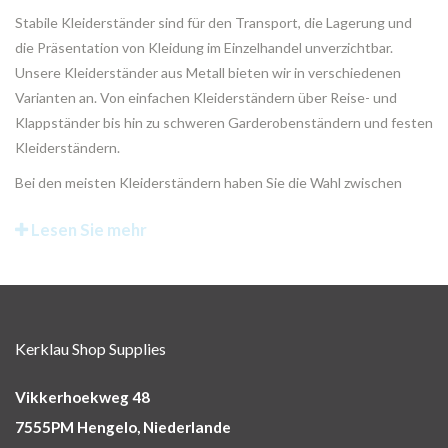
Stabile Kleiderständer sind für den Transport, die Lagerung und
die Präsentation von Kleidung im Einzelhandel unverzichtbar.
Unsere Kleiderständer aus Metall bieten wir in verschiedenen
Varianten an. Von einfachen Kleiderständern über Reise- und
Klappständer bis hin zu schweren Garderobenständern und festen
Kleiderständern.
Bei den meisten Kleiderständern haben Sie die Wahl zwischen
einer festen oder einstellbaren Höhe und zwei Arten von Rädern.
Lesen Sie mehr
Die Qualität der Kleiderständer hängt hauptsächlich vom
verwendeten Stahl, der Art der Verchromung und den
Schweißverbindungen ab. Anhand dieser Kriterien haben wir eine
Reihe europäischer Hersteller ausgewählt, um Spitzenqualität zu
einem Spitzenpreis anbieten zu können.
Kerklau Shop Supplies
Vikkerhoekweg 48
7555PM Hengelo, Niederlande