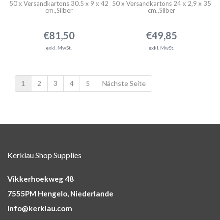
50 x Versandkartons 30.5 x 9 x 42
50 x Versandkartons 24 x 2,9 x 35
cm.,Silber
cm.,Silber
€81,50
€49,85
exkl. MwSt.
exkl. MwSt.
1
2
3
4
5
Nächste Seite
Kerklau Shop Supplies
Vikkerhoekweg 48
7555PM Hengelo, Niederlande
info@kerklau.com