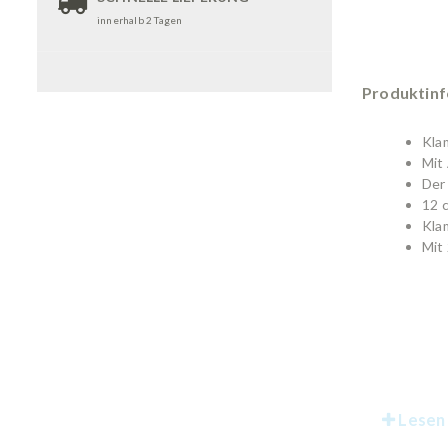
innerhalb 2 Tagen
Produktin
Kla
Mit
Der
12 
Kla
Mit
Lesen 