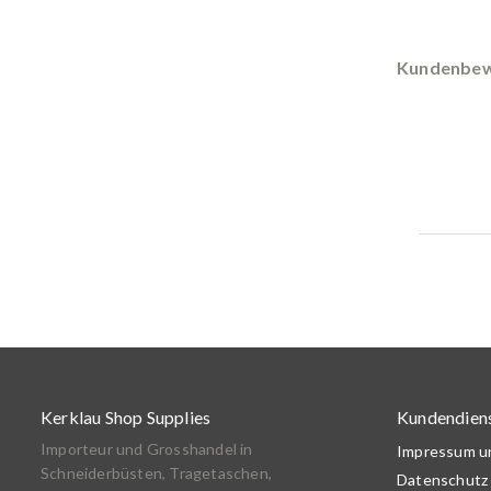
Kundenbew
Kerklau Shop Supplies
Kundendien
Importeur und Grosshandel in
Impressum 
Schneiderbüsten, Tragetaschen,
Datenschutz