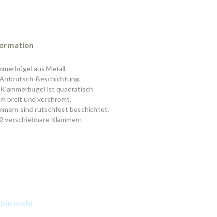
formation
mmerbügel aus Metall
 Antirutsch-Beschichtung.
 Klammerbügel ist quadratisch
cm breit und verchromt.
mmern sind rutschfest beschichtet.
 2 verschiebbare Klammern
Sie mehr