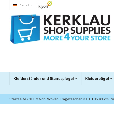
Deutsch
Kleiderständer und Standspiegel
Kleiderbügel
Startseite
/
100 x Non-Woven Tragetaschen 31 + 10 x 41 cm., 