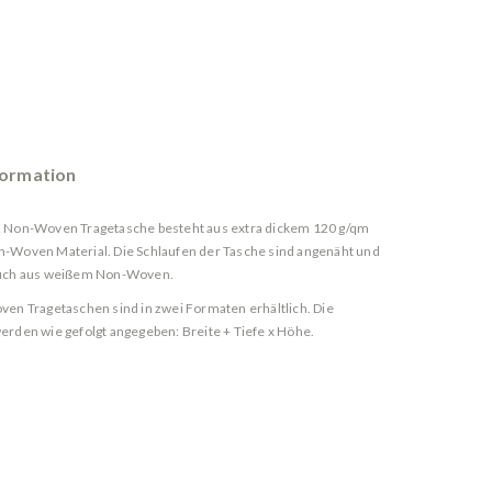
formation
 Non-Woven Tragetasche besteht aus extra dickem 120 g/qm
Woven Material. Die Schlaufen der Tasche sind angenäht und
uch aus weißem Non-Woven.
en Tragetaschen sind in zwei Formaten erhältlich. Die
rden wie gefolgt angegeben: Breite + Tiefe x Höhe.