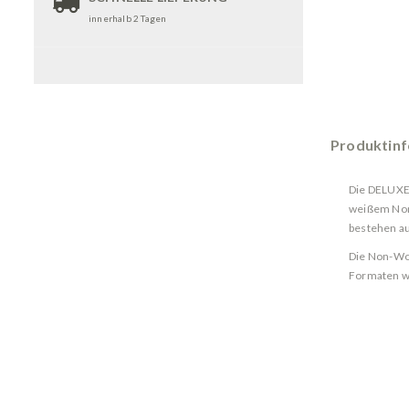
innerhalb 2 Tagen
Produktin
Die DELUXE
weißem Non-
bestehen a
Die Non-Wov
Formaten we