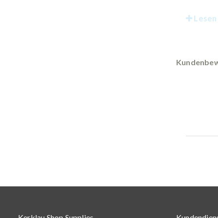
Lesen 
Kundenbew
Kerklau Shop Supplies
Kundendien