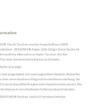
formation
EE® Classic Taschen werden hergestellt aus 100%
ndlichem ZEROTREE® Papier (200-220gr) Diese Tasche ist
freundliche Alternative zu Papier Taschen. Bei den
 Taschen kommen keine Bäume zu Schaden.
farbe ist orange.
 sind ausgestattet mit zwei angenähten Henkeln. Weiterhin
aschen einen Randumschlag und eine Bodenverstärkung. Die
inie ist eine offiziell registrierte Handelsmarke von uns. Die
ste können in verschiedenen Farben produziert werden.
 ZEROTREE® Taschen sind in 3 Formaten lieferbar.
wird wie folgt angegeben: Breite x Tiefe x Höhe.