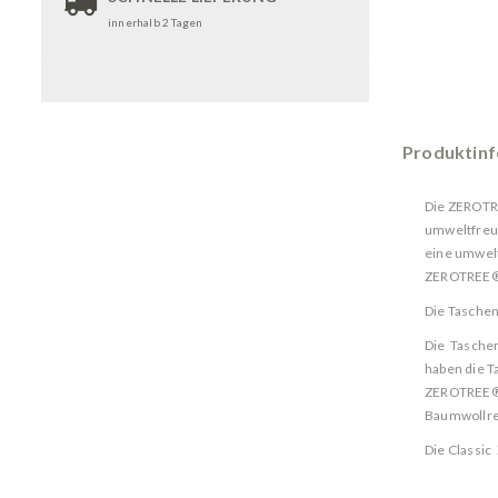
innerhalb 2 Tagen
Produktin
Die ZEROTR
umweltfreu
eine umwelt
ZEROTREE®
Die Taschen
Die Taschen
haben die T
ZEROTREE® L
Baumwollre
Die Classic
Das Format 