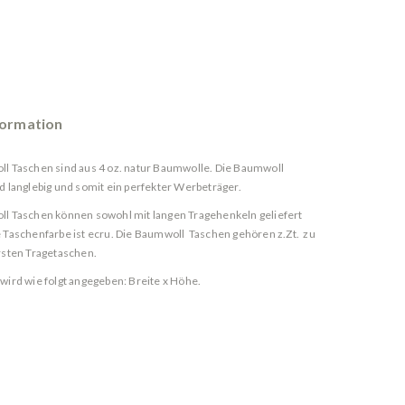
formation
l Taschen sind aus 4 oz. natur Baumwolle. Die Baumwoll
d langlebig und somit ein perfekter Werbeträger.
l Taschen können sowohl mit langen Tragehenkeln geliefert
 Taschenfarbe ist ecru. Die Baumwoll Taschen gehören z.Zt. zu
sten Tragetaschen.
wird wie folgt angegeben: Breite x Höhe.