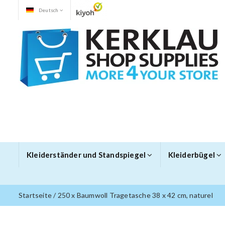
Deutsch
Kleiderständer und Standspiegel
Kleiderbügel
Startseite
/
250 x Baumwoll Tragetasche 38 x 42 cm, naturel