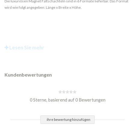
Die luxuriösen Magnet Faltschachteln sind in 6 Formate lieferbar. Das Format
wird wie folgt angegeben: Länge x Breite x Höhe.
Lesen Sie mehr
Kundenbewertungen
0 Sterne, basierend auf 0 Bewertungen
ihre bewertung hinzufügen