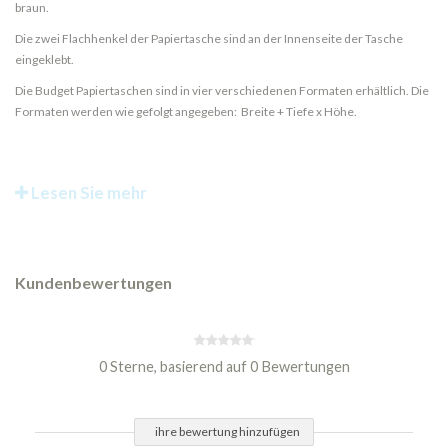
braun.
Die zwei Flachhenkel der Papiertasche sind an der Innenseite der Tasche
eingeklebt.
Die Budget Papiertaschen sind in vier verschiedenen Formaten erhältlich. Die
Formaten werden wie gefolgt angegeben: Breite + Tiefe x Höhe.
Lesen Sie mehr
Kundenbewertungen
0 Sterne, basierend auf 0 Bewertungen
ihre bewertung hinzufügen