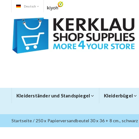
Deutsch
Kleiderständer und Standspiegel
Kleiderbügel
Startseite
/
250 x Papierversandbeutel 30 x 36 + 8 cm., schwarz