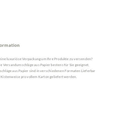
formation
eine luxuriöse Verpackung um Ihre Produkte zu versenden?
ie Versandumschläge aus Papier bestens für Sie geeignet.
hläge aus Papier sind in verschiedenen Formaten Lieferbar
Kistenweise pro vollem Karton geliefert werden.