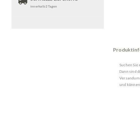
innerhalb 2 Tagen
Produktin
Suchen Sie 
Dann sind d
Versandumsc
und können 