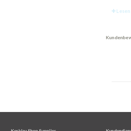
Lesen 
Kundenbew
Kerklau Shop Supplies
Kundendien