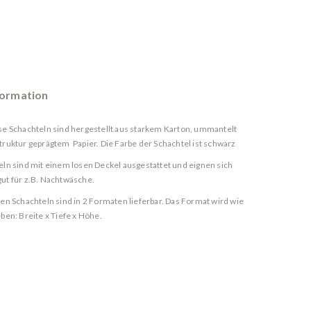
formation
se Schachteln sind hergestellt aus starkem Karton, ummantelt
truktur geprägtem Papier. Die Farbe der Schachtel ist schwarz
eln sind mit einem losen Deckel ausgestattet und eignen sich
ut für z.B. Nachtwäsche.
sen Schachteln sind in 2 Formaten lieferbar. Das Format wird wie
ben: Breite x Tiefe x Höhe.