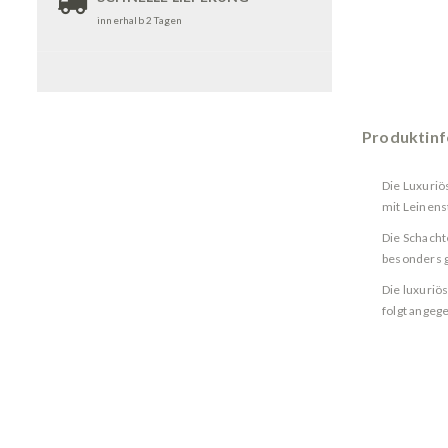
innerhalb 2 Tagen
Produktin
Die Luxuriö
mit Leinens
Die Schacht
besonders g
Die luxuriö
folgt angege