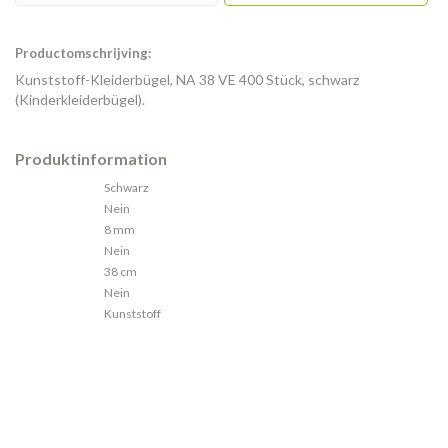
Productomschrijving:
Kunststoff-Kleiderbügel, NA 38 VE 400 Stück, schwarz
(Kinderkleiderbügel).
Produktinformation
Schwarz
Farbe
Nein
Steg
8 mm
Schulterbreite
Nein
Rutschfest
38 cm
Breite des Bügels
Nein
Kerben
Kunststoff
Material