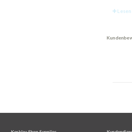
Lesen 
Kundenbew
Kerklau Shop Supplies
Kundendien