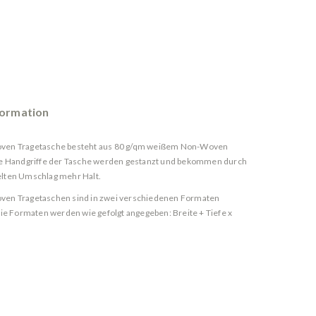
formation
ven Tragetasche besteht aus 80 g/qm weißem Non-Woven
ie Handgriffe der Tasche werden gestanzt und bekommen durch
lten Umschlag mehr Halt.
ven Tragetaschen sind in zwei verschiedenen Formaten
 Die Formaten werden wie gefolgt angegeben: Breite + Tiefe x