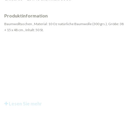
Produktinformation
Baumwolltaschen , Material: 10 Oz natürliche Baumwolle (300 grs.), Größe: 38
+ 15 x 48 cm., Inhalt: 50 St.
Lesen Sie mehr