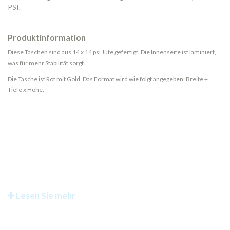
PSI.
Produktinformation
Diese Taschen sind aus 14 x 14 psi Jute gefertigt. Die Innenseite ist laminiert,
was für mehr Stabilität sorgt.
Die Tasche ist Rot mit Gold. Das Format wird wie folgt angegeben: Breite +
Tiefe x Höhe.
Lesen Sie mehr