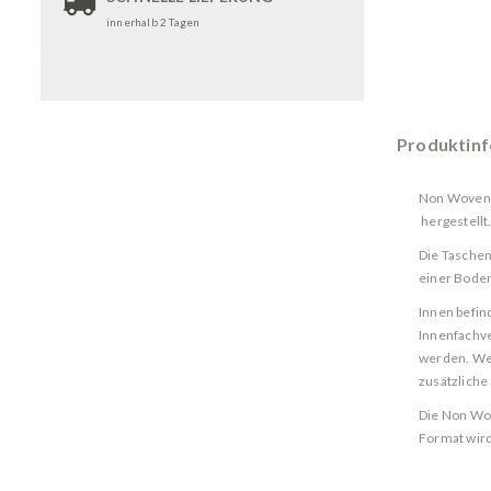
innerhalb 2 Tagen
Produktin
Non Woven 
hergestellt.
Die Taschen
einer Boden
Innen befin
Innenfachve
werden. Wei
zusätzliche S
Die Non Wov
Format wird