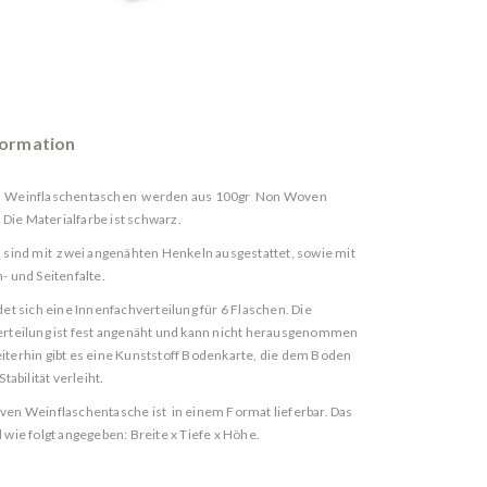
formation
Weinflaschentaschen werden aus 100gr Non Woven
 Die Materialfarbe ist schwarz.
 sind mit zwei angenähten Henkeln ausgestattet, sowie mit
- und Seitenfalte.
det sich eine Innenfachverteilung für 6 Flaschen. Die
rteilung ist fest angenäht und kann nicht herausgenommen
terhin gibt es eine Kunststoff Bodenkarte, die dem Boden
tabilität verleiht.
en Weinflaschentasche ist in einem Format lieferbar. Das
 wie folgt angegeben: Breite x Tiefe x Höhe.