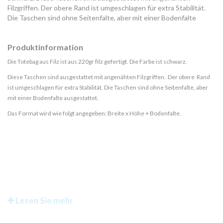
Filzgriffen. Der obere Rand ist umgeschlagen für extra Stabilität.
Die Taschen sind ohne Seitenfalte, aber mit einer Bodenfalte
Produktinformation
Die Totebag aus Filz ist aus 220gr filz gefertigt. Die Farbe ist schwarz.
Diese Taschen sind ausgestattet mit angenähten Filzgriffen. Der obere Rand
ist umgeschlagen für extra Stabilität. Die Taschen sind ohne Seitenfalte, aber
mit einer Bodenfalte ausgestattet.
Das Format wird wie folgt angegeben: Breite x Höhe + Bodenfalte.
Lesen Sie mehr