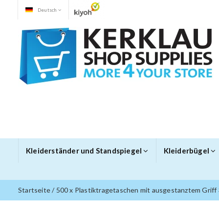
Deutsch
Kleiderständer und Standspiegel
Kleiderbügel
Startseite
/
500 x Plastiktragetaschen mit ausgestanztem Griff 37