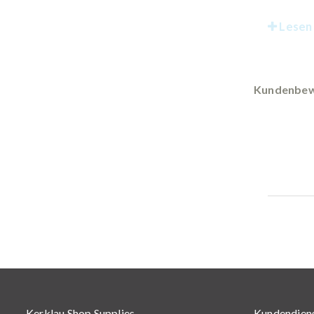
Lesen 
Kundenbew
Kerklau Shop Supplies
Kundendien