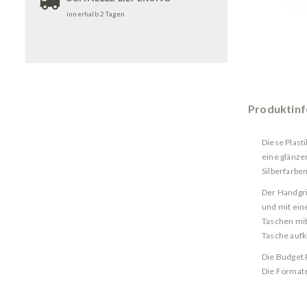
innerhalb 2 Tagen
Produktin
Diese Plast
eine glänze
Silberfarben
Der Handgri
und mit ein
Taschen mit
Tasche aufk
Die Budget 
Die Formate