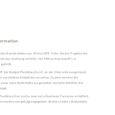
formation
iktaschen bestehen aus 50 mu LDPE Folie, die der Tragetasche
nde Ausstrahlung verleiht. Der Mikron Kunststoff is in
 gefärbt.
ff, der Budget Plastiktasche ist, an der Oberseite ausgestanzt
er verstärkten Klebefolie versehen. Zu dem werden die
 einer extra Bodenfalte ausgestattet, die beim Befüllen der
lappt.
Plastiktaschen sind in zwei verschiedenen Formaten erhältlich.
n werden wie gefolgt angegeben: Breite x Höhe + Bodenfalte.