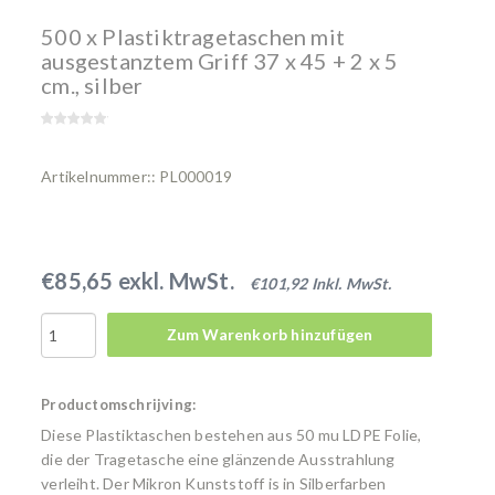
500 x Plastiktragetaschen mit
ausgestanztem Griff 37 x 45 + 2 x 5
cm., silber
Artikelnummer:: PL000019
€85,65 exkl. MwSt.
€101,92 Inkl. MwSt.
Zum Warenkorb hinzufügen
Productomschrijving:
Diese Plastiktaschen bestehen aus 50 mu LDPE Folie,
die der Tragetasche eine glänzende Ausstrahlung
verleiht. Der Mikron Kunststoff is in Silberfarben