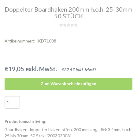
Doppelter Boardhaken 200mm h.o.h. 25-30mm
50 STÜCK
Artikelnummer:: IKD71008
€19,05 exkl. MwSt.
€22,67 Inkl. MwSt.
Zum Warenkorb hinzufügen
Productomschrijving:
Boardhaken doppelter Haken offen, 200 mm lang, dick 3.4mm, h.o.h
25 bis 30mm, 50 Stck. (20030200A)