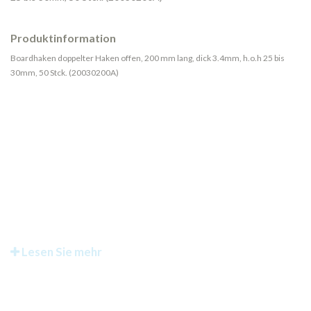
Produktinformation
Boardhaken doppelter Haken offen, 200 mm lang, dick 3.4mm, h.o.h 25 bis
30mm, 50 Stck. (20030200A)
Lesen Sie mehr