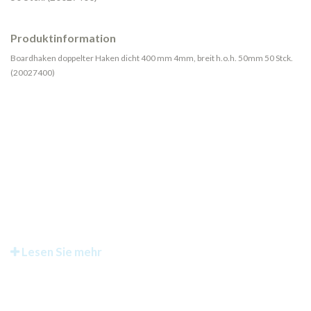
Produktinformation
Boardhaken doppelter Haken dicht 400 mm 4mm, breit h.o.h. 50mm 50 Stck.
(20027400)
Lesen Sie mehr