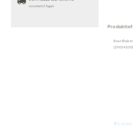
innerhalb 2 Tagen
Produktin
Boardhaken 
(20024100)
Lesen 