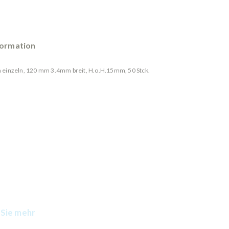
formation
einzeln, 120 mm 3.4mm breit, H.o.H.15mm, 50 Stck.
Sie mehr