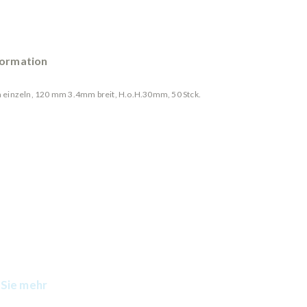
formation
einzeln, 120 mm 3.4mm breit, H.o.H.30mm, 50 Stck.
Sie mehr