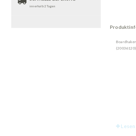
innerhalb 2 Tagen
Produktin
Boardhaken 
(20036120)
Lesen 