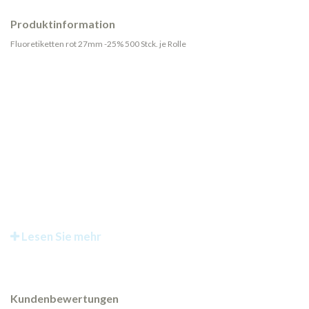
Produktinformation
Fluoretiketten rot 27mm -25% 500 Stck. je Rolle
Lesen Sie mehr
Kundenbewertungen