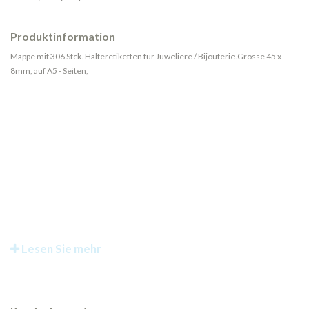
Produktinformation
Mappe mit 306 Stck. Halteretiketten für Juweliere / Bijouterie.Grösse 45 x
8mm, auf A5 - Seiten,
Lesen Sie mehr