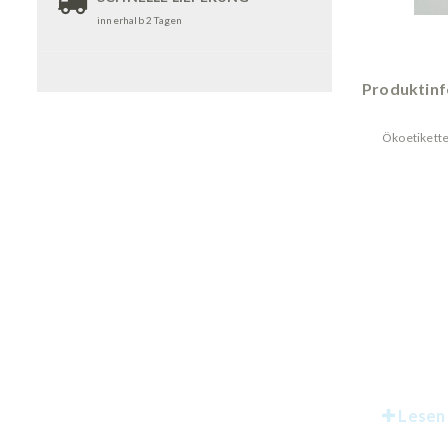
innerhalb 2 Tagen
Produktin
Ökoetikette
Lesen 