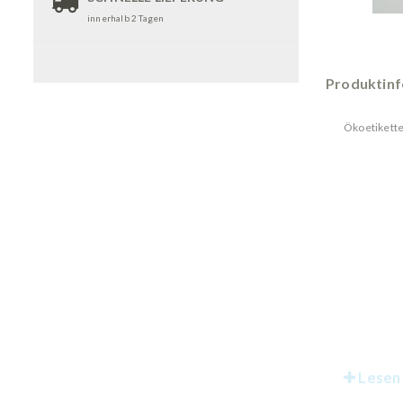
innerhalb 2 Tagen
Produktin
Ökoetikette
Lesen 