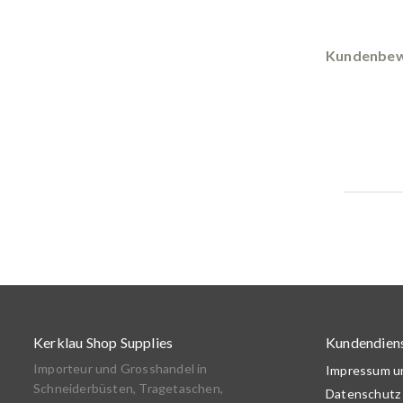
Kundenbew
Kerklau Shop Supplies
Kundendien
Importeur und Grosshandel in
Impressum 
Schneiderbüsten, Tragetaschen,
Datenschutz