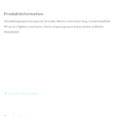
Produktinformation
Verpakkingstape transparant, breedte 48mm x 66 meter lang. Goede kwaliteit
PP-acryl. Hightec Low Noise. Deze rol past op onze dozensluiter artikelnr.
PKD00000
Lesen Sie mehr